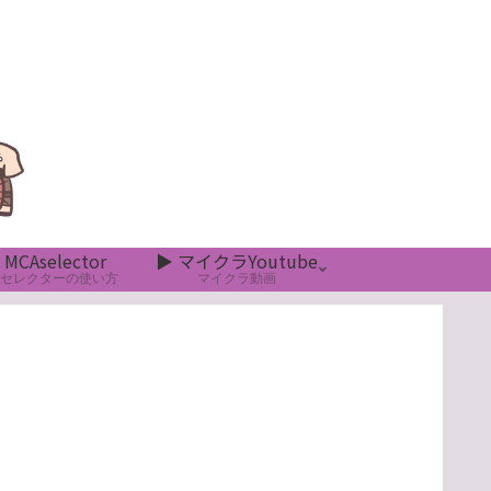
 MCAselector
▶ マイクラYoutube
Aセレクターの使い方
マイクラ動画