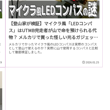
【登山家が検証】マイクラ風「LEDコンパ
ス」はUTMB完走者が山で命を預けられる代
物？ メルカリで買った怪しい光るガジェット
をガチ検証！
発
メルカリでかったマイクラ風のLEDコンパスは実際のコンパス
＆
として登山で使えるのか？実際に山で使用するコンパスと比較
ー
して徹底検証しました。
19
2026.01.25