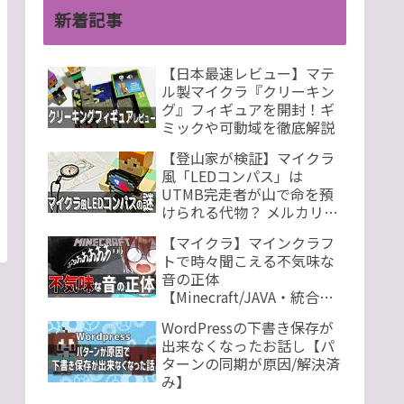
新着記事
【日本最速レビュー】マテ
ル製マイクラ『クリーキン
グ』フィギュアを開封！ギ
ミックや可動域を徹底解説
【登山家が検証】マイクラ
風「LEDコンパス」は
UTMB完走者が山で命を預
けられる代物？ メルカリで
買った怪しい光るガジェッ
【マイクラ】マインクラフ
トをガチ検証！
トで時々聞こえる不気味な
音の正体
【Minecraft/JAVA・統合
版】
WordPressの下書き保存が
出来なくなったお話し【パ
ターンの同期が原因/解決済
み】