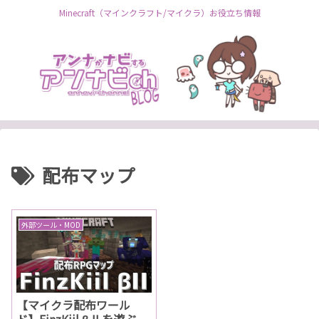
Minecraft（マインクラフト/マイクラ）お役立ち情報
配布マップ
外部ツール・MOD
【マイクラ配布ワール
ド】FinzKiil β II を遊ぶ