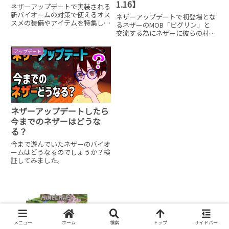
1.16】
ネザーアップデートで実装される
新バイオームの対策で使えるオス
ネザーアップデートで初登場とな
スメの装備やアイテムを特集しま
るネザーのMOB「ピグリン」と
した。
交流する為にネザーに彼らの村を
作ってみましょう。殺風景だった
ネザーが賑やかで楽しくなります
アップデート
よ。
ネザーアップデートしたら
今までのネザーはどうな
る？
今まで遊んでいたネザーのバイオ
ームはどうなるのでしょうか？検
証してみました。
【マイクラ】桜バイオームをチャンクリ
セットで生成する【Minecraft/JAVA】
メニュー
ホーム
検索
トップ
サイドバー