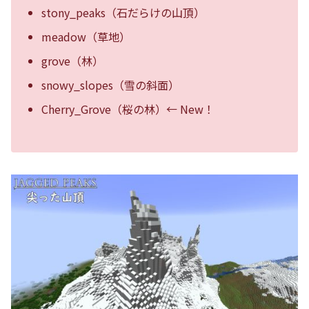
stony_peaks（石だらけの山頂）
meadow（草地）
grove（林）
snowy_slopes（雪の斜面）
Cherry_Grove（桜の林）← New！